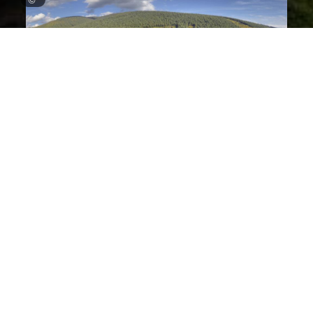
©
QUELLE EST NOTRE PERCEPTION DES
PAYSAGES DU GRAND SITE DE FRANCE ?
Le Morvan offre des paysages prairiaux largement
l’élevage bovin allaitan
façonnés par
t ; toutefois, ils
sont également perçus et vécus par une diversité
d’acteurs, notamment les habitants et les visiteurs. Alors
crise
que l’élevage bovin allaitant connaît une
systémique
(Dubrulle, 2024), la décapitalisation bovine
figure parmi les principaux moteurs de la déprise agricole
dans le Morvan. Dans ce contexte, les paysages se
referment et les prairies tendent à s’enfricher. Les